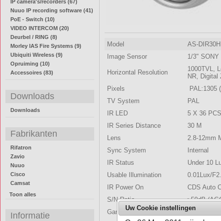
IP camera's/recorders (67)
Nuuo IP recording software (41)
PoE - Switch (10)
VIDEO INTERCOM (20)
Deurbel / RING (8)
Model
AS-DIR30H
Morley IAS Fire Systems (9)
Ubiquiti Wireless (9)
Image Sensor
1/3" SONY 
Opruiming (10)
1000TVL, L
Horizontal Resolution
Accessoires (83)
NR, Digita
Pixels
PAL:1305 (
Downloads
TV System
PAL
Downloads
IR LED
5 X 36 PC
IR Series Distance
30 M
Fabrikanten
Lens
2.8-12mm 
Rifatron
Sync System
Internal
Zavio
IR Status
Under 10 L
Nuuo
Cisco
Usable Illumination
0.01Lux/F2
Camsat
IR Power On
CDS Auto C
Toon alles
S/N Ratio
≥50dB (AG
Uw Cookie instellingen
Gamma Correction
0.45
Informatie