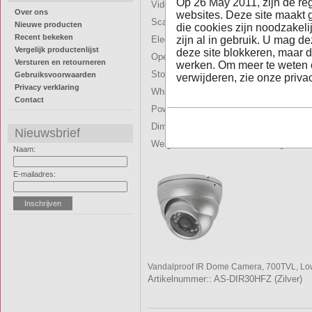
Op 26 May 2011, zijn de re
Video Out
Composite S
Over ons
websites. Deze site maakt 
Scanning System
PAL:625 Lin
Nieuwe producten
die cookies zijn noodzakel
Recent bekeken
Electronic Shutter Time
Auto:PAL 1
zijn al in gebruik. U mag d
Vergelijk productenlijst
deze site blokkeren, maar d
Operation Temperature
-10¢J ~ +
Versturen en retourneren
werken. Om meer te weten 
Storage Temperature
-20¢J ~ +
Gebruiksvoorwaarden
verwijderen, zie onze privac
Privacy verklaring
White Balance
Auto
Contact
Power Source
DC12V 55
Dimension
¢F131 x 93
Nieuwsbrief
Weight
800g
Naam:
E-mailadres:
Vandalproof IR Dome Camera, 700TVL, Low 
Artikelnummer:: AS-DIR30HFZ (Zilver)