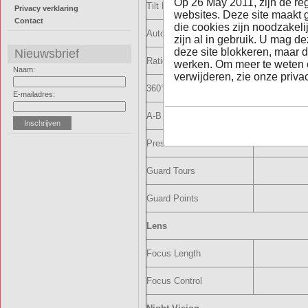
Op 26 May 2011, zijn de re
Tilt Rotation Range
Privacy verklaring
websites. Deze site maakt 
Contact
die cookies zijn noodzakel
Auto Flip
zijn al in gebruik. U mag d
deze site blokkeren, maar d
Nieuwsbrief
Ratio Speed
werken. Om meer te weten 
Naam:
verwijderen, zie onze privac
360° Scan
E-mailadres:
A-B Scan
Preset Points
Guard Tours
Guard Points
Lens
Focus Length
Focus Control