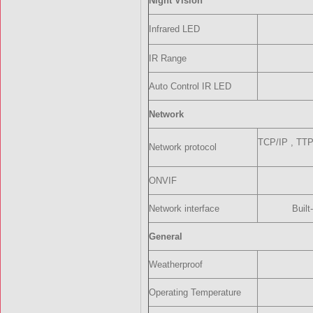
Night Vision
Infrared LED
IR Range
Auto Control IR LED
Network
TCP/IP , TT
Network protocol
ONVIF
Network interface
Buil
General
Weatherproof
Operating Temperature