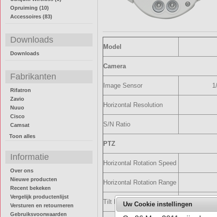
Opruiming (10)
Accessoires (83)
Downloads
Model
Downloads
Camera
Fabrikanten
Image Sensor
1
Rifatron
Zavio
Horizontal Resolution
Nuuo
Cisco
S/N Ratio
Camsat
Toon alles
PTZ
Informatie
Horizontal Rotation Speed
Over ons
Nieuwe producten
Horizontal Rotation Range
Recent bekeken
Vergelijk productenlijst
Tilt Rotation Speed
Uw Cookie instellingen
Versturen en retourneren
Gebruiksvoorwaarden