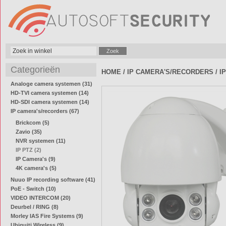
Categorieën
HOME
/
IP CAMERA'S/RECORDERS
/
I
Analoge camera systemen (31)
HD-TVI camera systemen (14)
HD-SDI camera systemen (14)
IP camera's/recorders (67)
Brickcom (5)
Zavio (35)
NVR systemen (11)
IP PTZ (2)
IP Camera's (9)
4K camera's (5)
Nuuo IP recording software (41)
PoE - Switch (10)
VIDEO INTERCOM (20)
Deurbel / RING (8)
Morley IAS Fire Systems (9)
Ubiquiti Wireless (9)